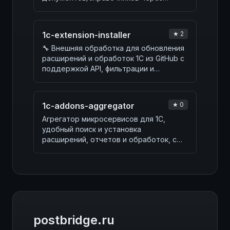
Telegram-бот, интеграцию n8n,…
1c-extension-installer
★ 2
🔧 Внешняя обработка для обновления
расширений и обработок 1С из GitHub с
поддержкой API, фильтрации и
сравнения версий.
1c-addons-aggregator
★ 0
Агрегатор микросервисов для 1С,
удобный поиск и установка
расширений, отчетов и обработок, с
актуализацией и техподде…
postbridge.ru