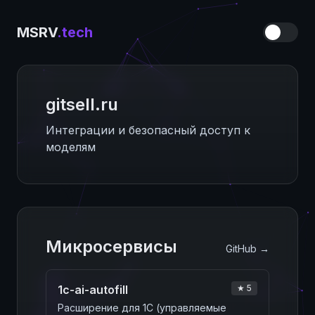
MSRV
.tech
gitsell.ru
ИИ‑прокси — основной драйвер
платформы
Микросервисы
GitHub →
1c-ai-autofill
★ 5
Расширение для 1С (управляемые