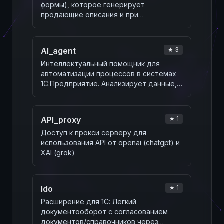
формы), которое генерирует
продающие описания и при
необходимости автозаполняет
дополн…
AI_agent
★ 3
Интеллектуальный помощник для
автоматизации процессов в системах
1С:Предприятие. Анализирует данные,
генерирует запро…
API_proxy
★ 1
Доступ к прокси серверу для
использования API от openai (chatgpt) и
XAI (grok)
ldo
★ 1
Расширение для 1С: Легкий
документооборот с согласованием
документов/справочников через