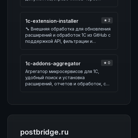
Telegram-бот, интеграцию n8n,…
1c-extension-installer
★ 2
🔧 Внешняя обработка для обновления
расширений и обработок 1С из GitHub с
поддержкой API, фильтрации и
сравнения версий.
1c-addons-aggregator
★ 0
Агрегатор микросервисов для 1С,
удобный поиск и установка
расширений, отчетов и обработок, с
актуализацией и техподде…
postbridge.ru