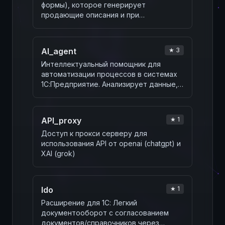
формы), которое генерирует
продающие описания и при
необходимости автозаполняет
дополн…
AI_agent
★ 3
Интеллектуальный помощник для
автоматизации процессов в системах
1С:Предприятие. Анализирует данные,
генерирует запро…
API_proxy
★ 1
Доступ к прокси серверу для
использования API от openai (chatgpt) и
XAI (grok)
ldo
★ 1
Расширение для 1С: Легкий
документооборот с согласованием
документов/справочников через