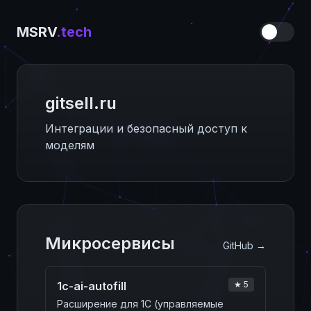
MSRV
.tech
gitsell.ru
ИИ‑прокси — основной драйвер
платформы
Микросервисы
GitHub →
1c-ai-autofill
★ 5
Расширение для 1С (управляемые