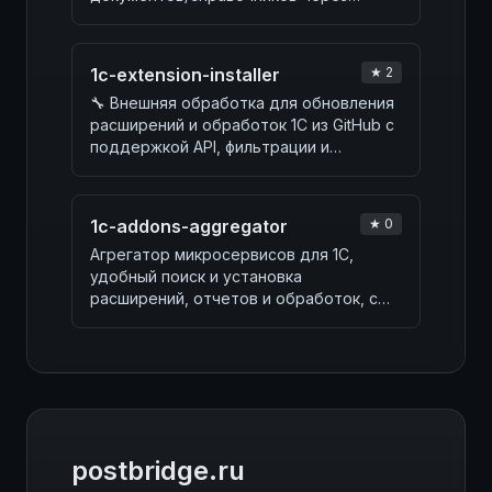
Telegram-бот, интеграцию n8n,…
1c-extension-installer
★ 2
🔧 Внешняя обработка для обновления
расширений и обработок 1С из GitHub с
поддержкой API, фильтрации и
сравнения версий.
1c-addons-aggregator
★ 0
Агрегатор микросервисов для 1С,
удобный поиск и установка
расширений, отчетов и обработок, с
актуализацией и техподде…
postbridge.ru