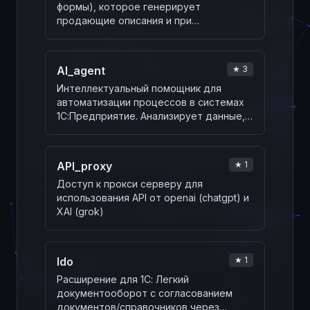
формы), которое генерирует
продающие описания и при
необходимости автозаполняет
дополн…
AI_agent
★ 3
Интеллектуальный помощник для
автоматизации процессов в системах
1С:Предприятие. Анализирует данные,
генерирует запро…
API_proxy
★ 1
Доступ к прокси серверу для
использования API от openai (chatgpt) и
XAI (grok)
ldo
★ 1
Расширение для 1С: Легкий
документооборот с согласованием
документов/справочников через