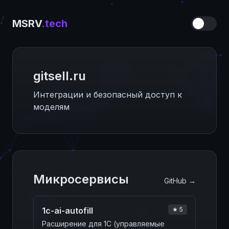
MSRV
.tech
gitsell.ru
ИИ‑прокси — основной драйвер
платформы
Микросервисы
GitHub →
1c-ai-autofill
★ 5
Расширение для 1С (управляемые