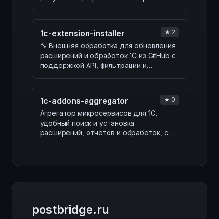
Telegram-бот, интеграцию n8n,…
1c-extension-installer
★ 2
🔧 Внешняя обработка для обновления
расширений и обработок 1С из GitHub с
поддержкой API, фильтрации и
сравнения версий.
1c-addons-aggregator
★ 0
Агрегатор микросервисов для 1С,
удобный поиск и установка
расширений, отчетов и обработок, с
актуализацией и техподде…
postbridge.ru