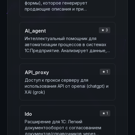
формы), которое генерирует
продающие описания и при
необходимости автозаполняет
дополн…
AI_agent
★ 3
Интеллектуальный помощник для
автоматизации процессов в системах
1С:Предприятие. Анализирует данные,
генерирует запро…
API_proxy
★ 1
Доступ к прокси серверу для
использования API от openai (chatgpt) и
XAI (grok)
ldo
★ 1
Расширение для 1С: Легкий
документооборот с согласованием
документов/справочников через